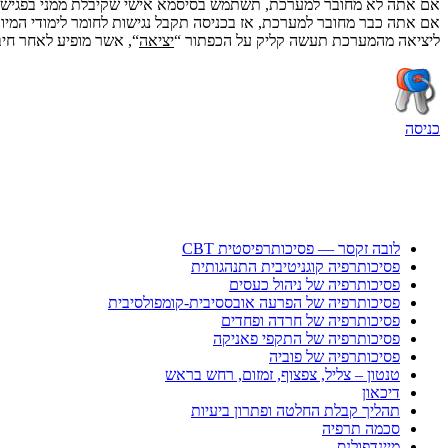
אם אתה לא מחובר למערכת, תשתמש בסיסמא אישי שקיבלת ממני בפגישתנ
אם אתה כבר מחובר למערכת, אז בכניסה תקבל נגישות לחומר לימודי המיוע
ליציאה מהמערכת תעשה קליק על הכפתור “
יציאה
“, אשר מופיע לאחר חי
כניסה
לובה זקסר — פסיכותרפיסטית CBT
פסיכותרפיה קוגניטיבית התנהגותית
פסיכותרפיה של ניהול כעסים
פסיכותרפיה של הפרעה אובססיבית-קומפולסיבית
פסיכותרפיה של חרדה ופחדים
פסיכותרפיה של התקפי פאניקה
פסיכותרפיה של פוביה
טנטון – צליל, צפצוף, זמזום, רחש בראש
דיכאון
תהליך קבלת החלטה ופתרון ביעיות
סכמה תרפיה
מיינדפולנס