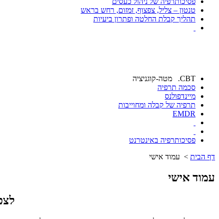
פסיכותרפיה של ניהול כעסים
טנטון – צליל, צפצוף, זמזום, רחש בראש
תהליך קבלת החלטה ופתרון ביעיות
CBT. מטה-קוגניציה
סכמה תרפיה
מיינדפולנס
תרפיה של קבלה ומחוייבות
EMDR
פסיכותרפיה באינטרנט
דף הבית
> עמוד אישי
עמוד אישי
לצפ