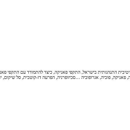
גניטיבית התנהגותית בישראל, התקפי פאניקה, כיצד להתמודד עם התקפי פא
פאניקה, פוביה, אגרופוביה …סכיזופרניה, הפרעה דו-קוטבית, סל שיקום, יע