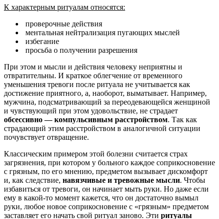
К характерным ритуалам относятся:
проверочные действия
ментальная нейтрализация пугающих мыслей
избегание
просьба о получении разрешения
При этом и мысли и действия человеку неприятны и
отвратительны. И краткое облегчение от временного
уменьшения тревоги после ритуала не учитывается как
достижение приятного, а, наоборот, выматывает. Например,
мужчина, подсматривающий за переодевающейся женщиной
и чувствующий при этом удовольствие, не страдает
обсессивно — компульсивным расстройством
. Так как
страдающий этим расстройством в аналогичной ситуации
почувствует отвращение.
Классическим примером этой болезни считается страх
загрязнения, при котором у больного каждое соприкосновение
с грязным, по его мнению, предметом вызывает дискомфорт
и, как следствие,
навязчивые и тревожные мысли
. Чтобы
избавиться от тревоги, он начинает мыть руки. Но даже если
ему в какой-то момент кажется, что он достаточно вымыл
руки, любое новое соприкосновение с «грязным» предметом
заставляет его начать свой ритуал заново. Эти
ритуалы