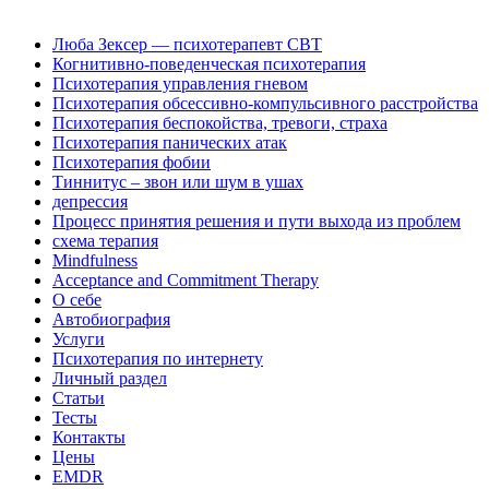
Люба Зексер — психотерапевт CBT
Когнитивно-поведенческая психотерапия
Психотерапия управления гневом
Психотерапия обсессивно-компульсивного расстройства
Психотерапия беспокойства, тревоги, страха
Психотерапия панических атак
Психотерапия фобии
Тиннитус – звон или шум в ушах
депрессия
Процесс принятия решения и пути выхода из проблем
схема терапия
Mindfulness
Acceptance and Commitment Therapy
О себе
Автобиография
Услуги
Психотерапия по интернету
Личный раздел
Статьи
Тесты
Контакты
Цены
EMDR