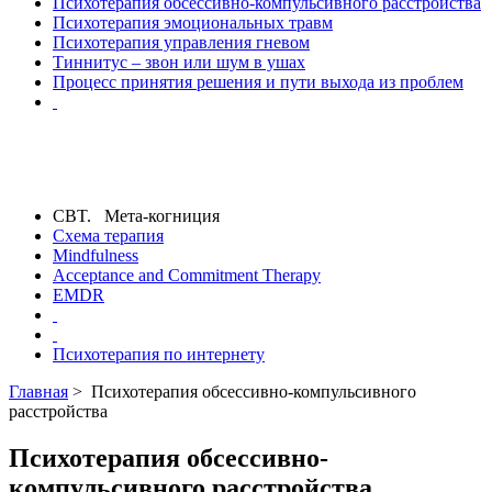
Психотерапия обсессивно-компульсивного расстройства
Психотерапия эмоциональных травм
Психотерапия управления гневом
Тиннитус – звон или шум в ушах
Процесс принятия решения и пути выхода из проблем
CBT. Мета-когниция
Схема терапия
Mindfulness
Acceptance and Commitment Therapy
EMDR
Психотерапия по интернету
Главная
> Психотерапия обсессивно-компульсивного
расстройства
Психотерапия обсессивно-
компульсивного расстройства