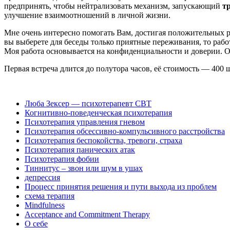
предпринять, чтобы нейтрализовать механизм, запускающий
т
улучшение взаимоотношений в личной жизни.
Мне очень интересно помогать Вам, достигая положительных р
вы выберете для беседы только приятные переживания, то работа
Моя работа основывается на конфиденциальности и доверии. От
Первая встреча длится до полутора часов, её стоимость — 400 
Люба Зексер — психотерапевт CBT
Когнитивно-поведенческая психотерапия
Психотерапия управления гневом
Психотерапия обсессивно-компульсивного расстройства
Психотерапия беспокойства, тревоги, страха
Психотерапия панических атак
Психотерапия фобии
Тиннитус – звон или шум в ушах
депрессия
Процесс принятия решения и пути выхода из проблем
схема терапия
Mindfulness
Acceptance and Commitment Therapy
О себе