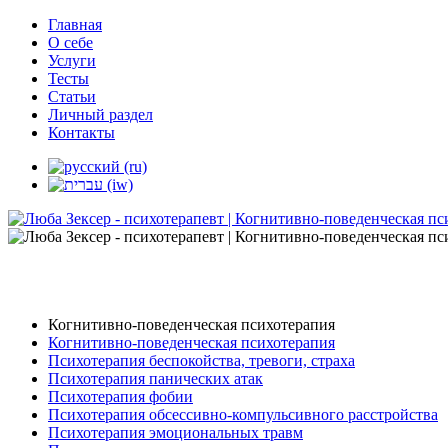
Главная
О себе
Услуги
Тесты
Статьи
Личный раздел
Контакты
Когнитивно-поведенческая психотерапия
Когнитивно-поведенческая психотерапия
Психотерапия беспокойства, тревоги, страха
Психотерапия панических атак
Психотерапия фобии
Психотерапия обсессивно-компульсивного расстройства
Психотерапия эмоциональных травм